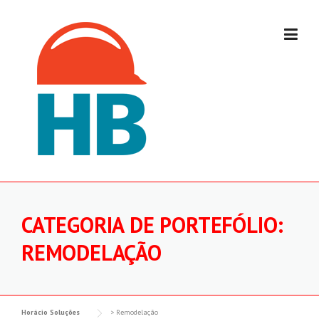
Skip
to
content
CATEGORIA DE PORTEFÓLIO:
REMODELAÇÃO
Horácio Soluções
>
Remodelação