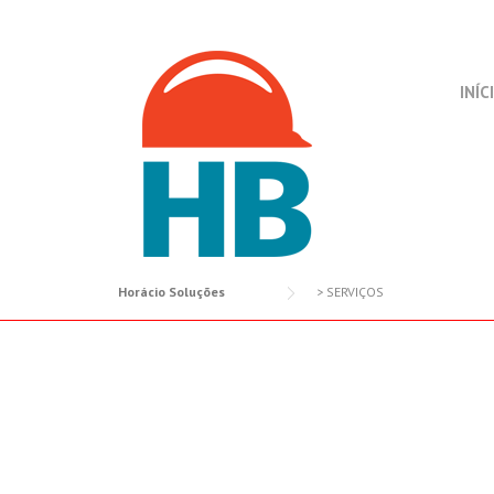
Skip
to
content
INÍC
Horácio Soluções
>
SERVIÇOS