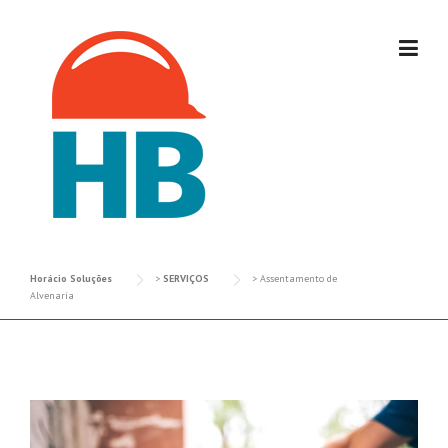
Skip
to
content
Horácio Soluções
>
SERVIÇOS
>
Assentamento de
Alvenaria