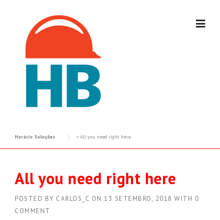
Skip
to
content
Horácio Soluções
>
All you need right here
All you need right here
POSTED BY
CARLOS_C
ON
13 SETEMBRO, 2018
WITH
0
COMMENT