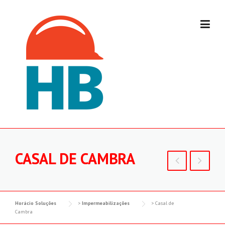
Skip
to
content
CASAL DE CAMBRA
Horácio Soluções
>
Impermeabilizações
>
Casal de
Cambra